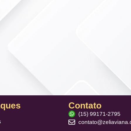
aques
Contato
(15) 99171-2795
s
contato@zeliaviana.